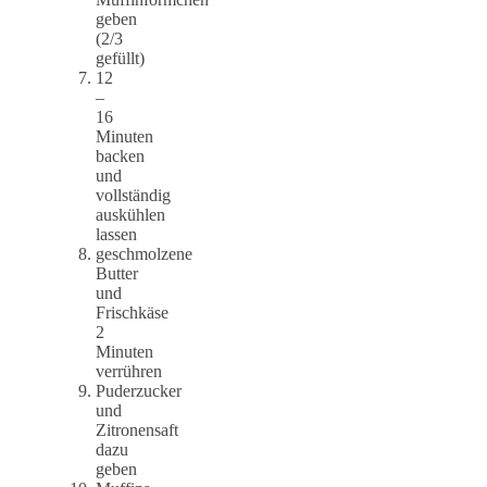
geben
(2/3
gefüllt)
12
–
16
Minuten
backen
und
vollständig
auskühlen
lassen
geschmolzene
Butter
und
Frischkäse
2
Minuten
verrühren
Puderzucker
und
Zitronensaft
dazu
geben