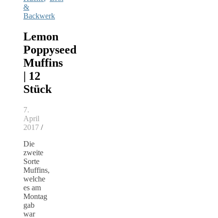
&
Backwerk
Lemon
Poppyseed
Muffins
| 12
Stück
7.
April
2017
/
Die
zweite
Sorte
Muffins,
welche
es am
Montag
gab
war