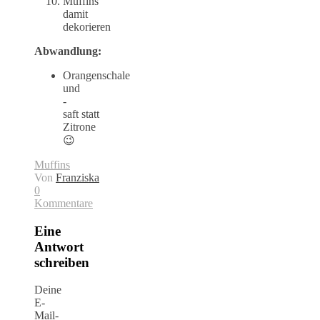
Muffins
damit
dekorieren
Abwandlung:
Orangenschale
und
-
saft statt
Zitrone
😉
Muffins
Von
Franziska
0
Kommentare
Eine
Antwort
schreiben
Deine
E-
Mail-