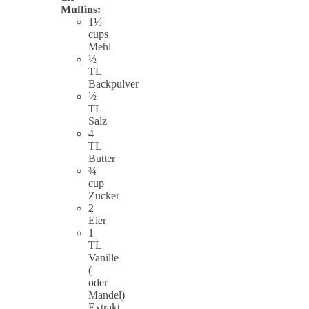
Muffins:
1⅓
cups
Mehl
½
TL
Backpulver
½
TL
Salz
4
TL
Butter
¾
cup
Zucker
2
Eier
1
TL
Vanille
(
oder
Mandel)
Extrakt