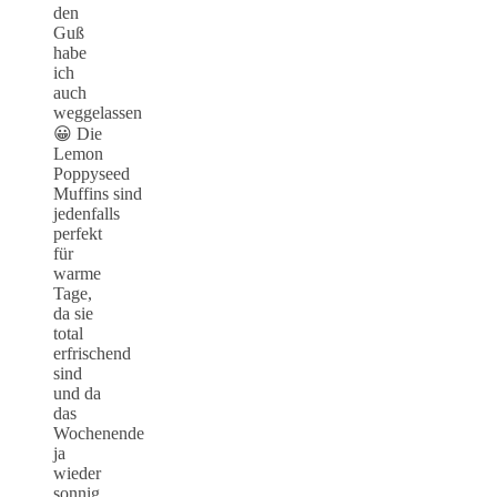
den
Guß
habe
ich
auch
weggelassen
😀 Die
Lemon
Poppyseed
Muffins sind
jedenfalls
perfekt
für
warme
Tage,
da sie
total
erfrischend
sind
und da
das
Wochenende
ja
wieder
sonnig