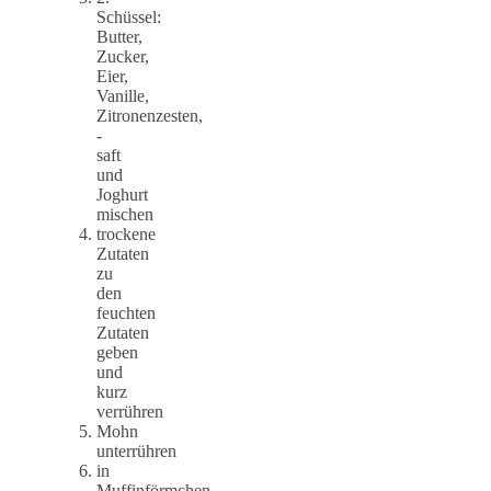
Schüssel:
Butter,
Zucker,
Eier,
Vanille,
Zitronenzesten,
-
saft
und
Joghurt
mischen
trockene
Zutaten
zu
den
feuchten
Zutaten
geben
und
kurz
verrühren
Mohn
unterrühren
in
Muffinförmchen