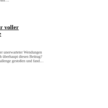
 Jahr…
r voller
e
ller unerwarteter Wendungen
h überhaupt diesen Beitrag?
Challenge gestoßen und fand…