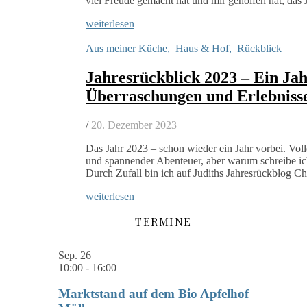
viel Freude gemacht hat und mir geholfen hat, das
weiterlesen
Aus meiner Küche
,
Haus & Hof
,
Rückblick
Jahresrückblick 2023 – Ein Jah
Überraschungen und Erlebniss
/
20. Dezember 2023
Das Jahr 2023 – schon wieder ein Jahr vorbei. Vo
und spannender Abenteuer, aber warum schreibe ic
Durch Zufall bin ich auf Judiths Jahresrückblog 
weiterlesen
TERMINE
Sep.
26
10:00
-
16:00
Marktstand auf dem Bio Apfelhof