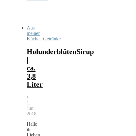
Aus
meiner
Küche
,
Getränke
HolunderblütenSirup
|
ca.
3,8
Liter
/
1.
Juni
2018
Hallo
ihr
Lieben,