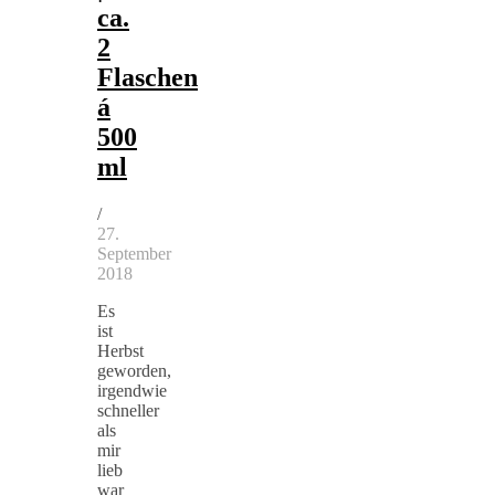
ca.
2
Flaschen
á
500
ml
/
27.
September
2018
Es
ist
Herbst
geworden,
irgendwie
schneller
als
mir
lieb
war