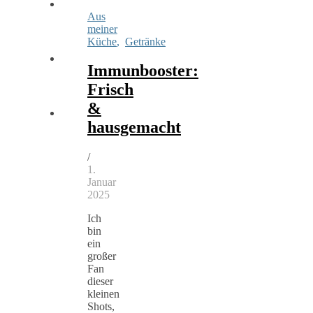
Aus
meiner
Küche
,
Getränke
Immunbooster:
Frisch
&
hausgemacht
/
1.
Januar
2025
Ich
bin
ein
großer
Fan
dieser
kleinen
Shots,