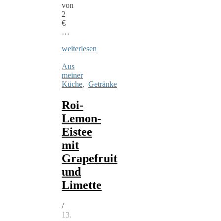
von
2
€
…
weiterlesen
Aus
meiner
Küche
,
Getränke
Roi-
Lemon-
Eistee
mit
Grapefruit
und
Limette
/
13.