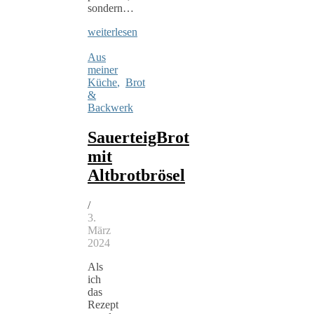
sondern…
weiterlesen
Aus
meiner
Küche
,
Brot
&
Backwerk
SauerteigBrot
mit
Altbrotbrösel
/
3.
März
2024
Als
ich
das
Rezept