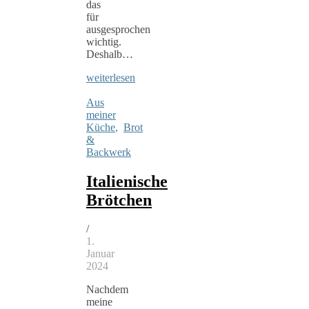
das
für
ausgesprochen
wichtig.
Deshalb…
weiterlesen
Aus
meiner
Küche
,
Brot
&
Backwerk
Italienische
Brötchen
/
1.
Januar
2024
Nachdem
meine