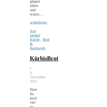
gingen
näher
und
waren…
weiterlesen
Aus
meiner
Küche
,
Brot
&
Backwerk
KürbisBrot
/
6.
Dezember
2021
Hast
du
auch
viel
zu